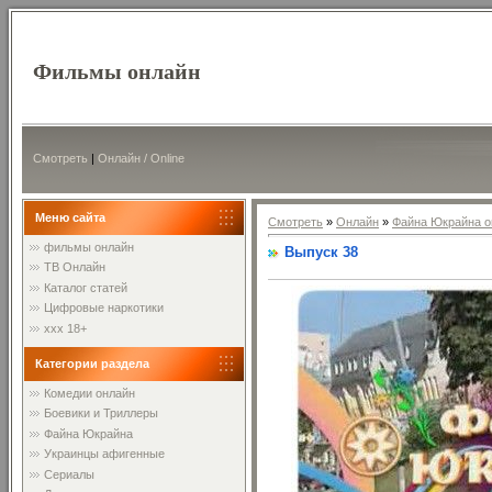
Фильмы онлайн
Смотреть
|
Онлайн / Online
Меню сайта
Смотреть
»
Онлайн
»
Файна Юкрайна о
фильмы онлайн
Выпуск 38
ТВ Онлайн
Каталог статей
Цифровые наркотики
xxx 18+
Категории раздела
Комедии онлайн
Боевики и Триллеры
Файна Юкрайна
Украинцы афигенные
Сериалы