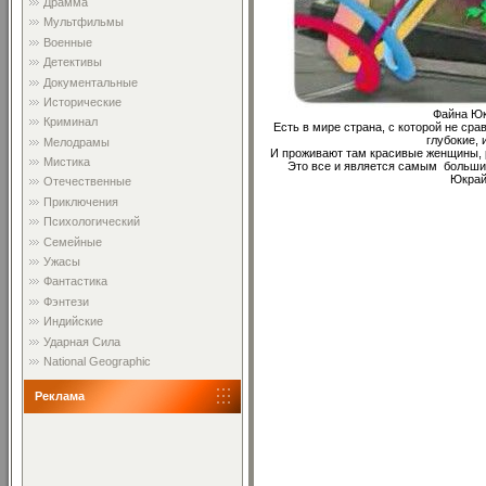
Драмма
Мультфильмы
Военные
Детективы
Документальные
Исторические
Файна Юк
Криминал
Есть в мире страна, с которой не сра
глубокие,
Мелодрамы
И проживают там красивые женщины, 
Мистика
Это все и является самым больш
Юкрай
Отечественные
Приключения
Психологический
Семейные
Ужасы
Фантастика
Фэнтези
Индийские
Ударная Сила
National Geographic
Реклама