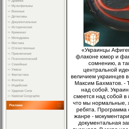
Драмма
Мультфильмы
Военные
Детективы
Документальные
Исторические
Криминал
Мелодрамы
Мистика
Отечественные
«Украинцы Афиген
Приключения
флаконе юмор и фак
Психологический
сомнению, а т
Семейные
центральной иде
Ужасы
Фантастика
величием украинцев в
Фэнтези
Максим Бахматов. - 
Индийские
над собой. Украин
Ударная Сила
смеется над собой в
National Geographic
что мы нормальные, 
Реклама
ребята. Программа 
жанре - мокументари 
документальная зап