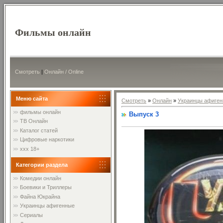
Фильмы онлайн
Смотреть
|
Онлайн / Online
Меню сайта
Смотреть
»
Онлайн
»
Украинцы афиген
фильмы онлайн
Выпуск 3
ТВ Онлайн
Каталог статей
Цифровые наркотики
xxx 18+
Категории раздела
Комедии онлайн
Боевики и Триллеры
Файна Юкрайна
Украинцы афигенные
Сериалы