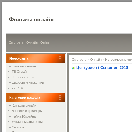
Фильмы онлайн
Смотреть
|
Онлайн / Online
Меню сайта
Смотреть
»
Онлайн
»
Исторические он
фильмы онлайн
Центурион / Centurion 2010
ТВ Онлайн
Каталог статей
Цифровые наркотики
xxx 18+
Категории раздела
Комедии онлайн
Боевики и Триллеры
Файна Юкрайна
Украинцы афигенные
Сериалы