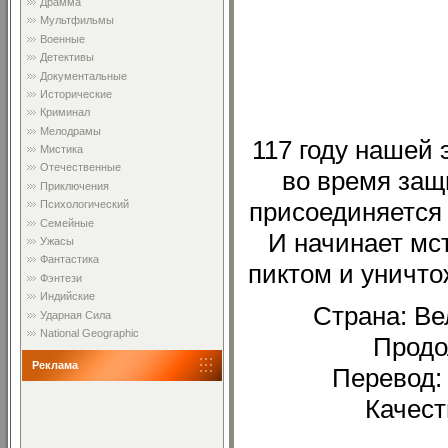
Драмма
Мультфильмы
Военные
Детективы
Документальные
Исторические
Криминал
Мелодрамы
117 году нашей 
Мистика
Отечественные
во время защ
Приключения
присоединяется
Психологический
Семейные
И начинает мс
Ужасы
Фантастика
пиктом и уничто
Фэнтези
Индийские
Страна: Ве
Ударная Сила
National Geographic
Продо
Реклама
Перевод: 
Качест