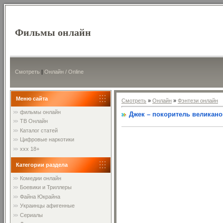
Фильмы онлайн
Смотреть
|
Онлайн / Online
Меню сайта
Смотреть
»
Онлайн
»
Фэнтези онлайн
фильмы онлайн
Джек – покоритель великанов 
ТВ Онлайн
Каталог статей
Цифровые наркотики
xxx 18+
Категории раздела
Комедии онлайн
Боевики и Триллеры
Файна Юкрайна
Украинцы афигенные
Сериалы