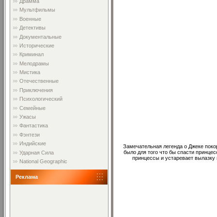
Драмма
Мультфильмы
Военные
Детективы
Документальные
Исторические
Криминал
Мелодрамы
Мистика
Отечественные
Приключения
Психологический
Семейные
Ужасы
Фантастика
Фэнтези
Индийские
Замечательная легенда о Джеке поко
было для того что бы спасти принцес
Ударная Сила
принцессы и устаревает вылазку 
National Geographic
Реклама