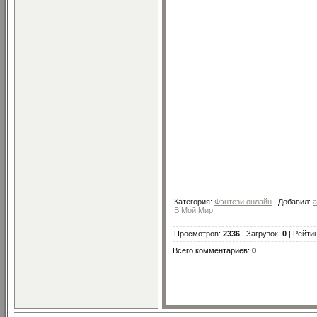
Категория
:
Фэнтези онлайн
|
Добавил
:
a
В Мой Мир
Просмотров
:
2336
|
Загрузок
:
0
|
Рейти
Всего комментариев
:
0