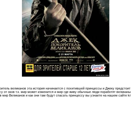
ритель великанов эта история начинается с похитившей принцессы и Джеку предстоит
су от оков т.к. мир может изменится и мир где живу обычные люди поработят великан
в мир Великанов и как они там будут спасать принцессу вы узнаете на нашем сайте kr