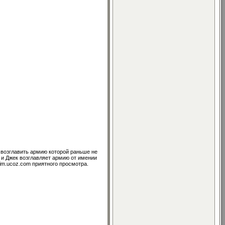
 возглавить армию которой раньше не
ы и Джек возглавляет армию от имении
im.ucoz.com приятного просмотра.