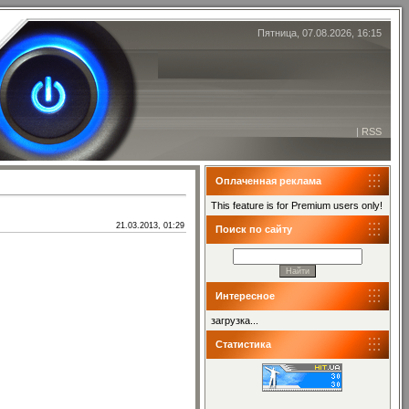
Пятница, 07.08.2026, 16:15
|
RSS
Оплаченная реклама
This feature is for Premium users only!
21.03.2013, 01:29
Поиск по сайту
Интересное
загрузка...
Статистика