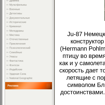
Драмма
Мультфильмы
Военные
Детективы
Документальные
Исторические
Криминал
Мелодрамы
Ju-87 Немец
Мистика
конструкто
Отечественные
Приключения
(Hermann Pohlm
Психологический
Семейные
птицу во врем
Ужасы
Фантастика
как и у самолет
Фэнтези
скорость дает 
Индийские
Ударная Сила
летящие с по
National Geographic
символом Бли
Реклама
достоинствами.