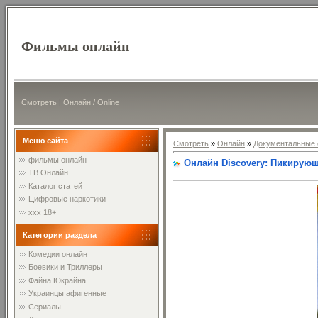
Фильмы онлайн
Смотреть
|
Онлайн / Online
Меню сайта
Смотреть
»
Онлайн
»
Документальные 
фильмы онлайн
Онлайн Discovery: Пикирую
ТВ Онлайн
Каталог статей
Цифровые наркотики
xxx 18+
Категории раздела
Комедии онлайн
Боевики и Триллеры
Файна Юкрайна
Украинцы афигенные
Сериалы