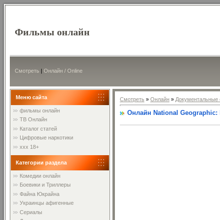
Фильмы онлайн
Смотреть
|
Онлайн / Online
Меню сайта
Смотреть
»
Онлайн
»
Документальные 
фильмы онлайн
Онлайн National Geographic
ТВ Онлайн
Каталог статей
Цифровые наркотики
xxx 18+
Категории раздела
Комедии онлайн
Боевики и Триллеры
Файна Юкрайна
Украинцы афигенные
Сериалы