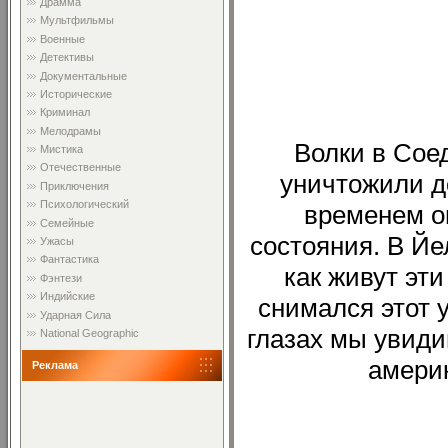
Драмма
Мультфильмы
Военные
Детективы
Документальные
Исторические
Криминал
Мелодрамы
Волки в Сое
Мистика
Отечественные
уничтожили д
Приключения
Психологический
временем о
Семейные
состояния. В Й
Ужасы
Фантастика
как живут эти
Фэнтези
Индийские
снимался этот 
Ударная Сила
глазах мы увиди
National Geographic
америк
Реклама