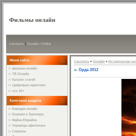
Фильмы онлайн
Смотреть
|
Онлайн / Online
Меню сайта
Смотреть
»
Онлайн
»
Исторические он
фильмы онлайн
Орда 2012
ТВ Онлайн
Каталог статей
Цифровые наркотики
xxx 18+
Категории раздела
Комедии онлайн
Боевики и Триллеры
Файна Юкрайна
Украинцы афигенные
Сериалы