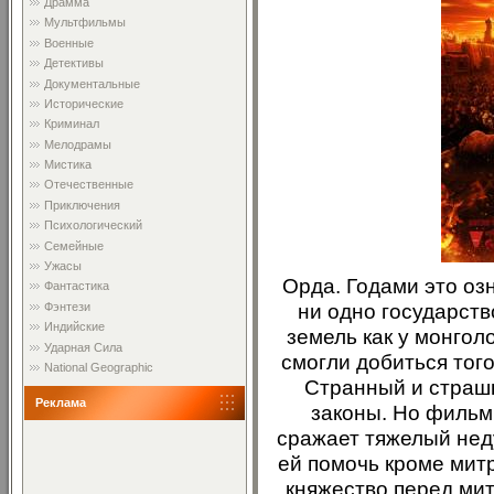
Драмма
Мультфильмы
Военные
Детективы
Документальные
Исторические
Криминал
Мелодрамы
Мистика
Отечественные
Приключения
Психологический
Семейные
Ужасы
Орда. Годами это оз
Фантастика
ни одно государст
Фэнтези
Индийские
земель как у монгол
Ударная Сила
смогли добиться того
National Geographic
Странный и страшн
Реклама
законы. Но фильм 
сражает тяжелый неду
ей помочь кроме митр
княжество перед ми