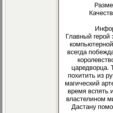
Разме
Качест
Инфо
Главный герой 
компьютерной
всегда побежда
королевство
царедворца. 
похитить из р
магический арт
время вспять 
властелином м
Дастану помо