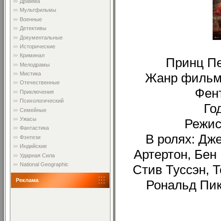
Драмма
Мультфильмы
Военные
Детективы
Документальные
Исторические
Криминал
Принц Пе
Мелодрамы
Жанр фильма
Мистика
Отечественные
Фен
Приключения
Психологический
Го
Семейные
Ужасы
Режис
Фантастика
В ролях: Дж
Фэнтези
Индийские
Артертон, Бен
Ударная Сила
National Geographic
Стив Туссэн, 
Реклама
Рональд Пик