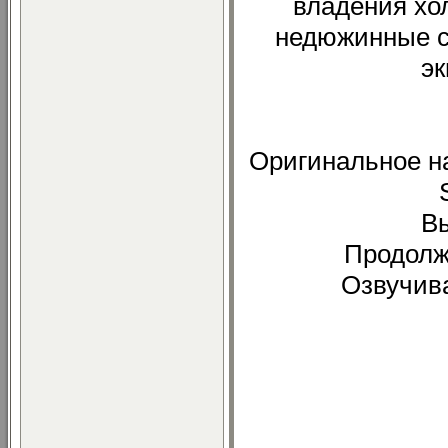
владения хо
недюжинные сп
э
Оригинальное наз
В
Продолж
Озвучив