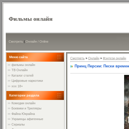
Фильмы онлайн
Смотреть
|
Онлайн / Online
Меню сайта
Смотреть
»
Онлайн
»
Фэнтези онлайн
фильмы онлайн
Принц Персии: Пески времени 
ТВ Онлайн
Каталог статей
Цифровые наркотики
xxx 18+
Категории раздела
Комедии онлайн
Боевики и Триллеры
Файна Юкрайна
Украинцы афигенные
Сериалы