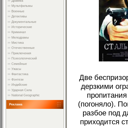
Драмма
Мультфильмы
Военные
Детективы
Документальные
Исторические
Криминал
Мелодрамы
Мистика
Отечественные
Приключения
Психологический
Семейные
Ужасы
Фантастика
Две беспризо
Фэнтези
дерзкими огр
Индийские
Ударная Сила
пропитания 
National Geographic
(погоняло). П
Реклама
разбое под 
приходится с