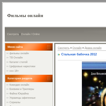
Фильмы онлайн
Смотреть
|
Онлайн / Online
Меню сайта
Смотреть
»
Онлайн
»
Драма онлайн
фильмы онлайн
Стальная бабочка 2012
ТВ Онлайн
Каталог статей
Цифровые наркотики
xxx 18+
Категории раздела
Комедии онлайн
Боевики и Триллеры
Файна Юкрайна
Украинцы афигенные
Сериалы