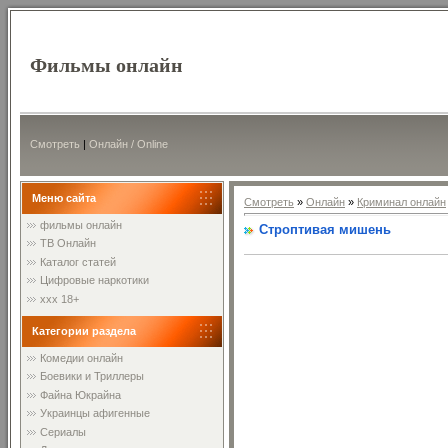
Фильмы онлайн
Смотреть
|
Онлайн / Online
Меню сайта
Смотреть
»
Онлайн
»
Криминал онлайн
фильмы онлайн
Строптивая мишень
ТВ Онлайн
Каталог статей
Цифровые наркотики
xxx 18+
Категории раздела
Комедии онлайн
Боевики и Триллеры
Файна Юкрайна
Украинцы афигенные
Сериалы