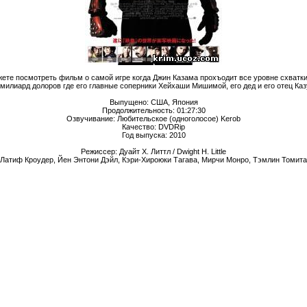
ете посмотреть фильм о самой игре когда Джин Казама прохъодит все уровне схватки 
1 милиард долоров где его главные соперники Хейхаши Мишимой, его дед и его отец К
Выпущено: США, Япония
Продолжительность: 01:27:30
Озвучивание: Любительское (одноголосое) Kerob
Качество: DVDRip
Год выпуска: 2010
Режиссер: Дуайт Х. Литтл / Dwight H. Little
, Латиф Кроудер, Йен Энтони Дэйл, Кэри-Хироюки Тагава, Мирчи Монро, Тэмлин Томита,