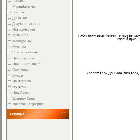
Драмма
Мультфильмы
Военные
Детективы
Документальные
Исторические
Криминал
Любителям игры Теккен теперь вы мож
главнй приз 
Мелодрамы
Мистика
Отечественные
Приключения
Психологический
Семейные
В ролях: Гэри Дэниелс, Люк Госс
Ужасы
Фантастика
Фэнтези
Индийские
Ударная Сила
National Geographic
Реклама