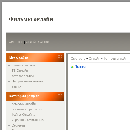
Фильмы онлайн
Смотреть
|
Онлайн / Online
Меню сайта
Смотреть
»
Онлайн
»
Фэнтези онлайн
фильмы онлайн
Теккен
ТВ Онлайн
Каталог статей
Цифровые наркотики
xxx 18+
Категории раздела
Комедии онлайн
Боевики и Триллеры
Файна Юкрайна
Украинцы афигенные
Сериалы