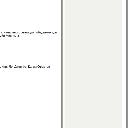
с начального этапа до победителя где
азуйи Мишимы.
 Кунг Ле, Джон Фу, Келли Овертон