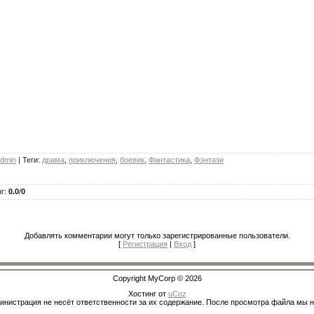
dmin
|
Теги
:
драма
,
приключения
,
боевик
,
Фантастика
,
Фэнтази
нг
:
0.0
/
0
Добавлять комментарии могут только зарегистрированные пользователи.
[
Регистрация
|
Вход
]
Copyright MyCorp © 2026
Хостинг от
uCoz
инистрация не несёт ответственности за их содержание. После просмотра файла мы 