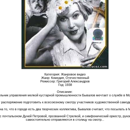
Категория: Жанровое видео
Жанр: Комедия, Отечественный
Режиссер: Григорий Александров
Год: 1938
Описание:
льник управления мелкой кустарной промышленности Бывалов мечтает о службе в Мо
 распоряжение подготовить к всесоюзному смотру участников художественной самод
а то, что в городе есть два творческих коллектива, Бывалов считает, что посылать в 
е с почтальоном Дуней Петровой, прозванной Стрелкой, и симфонический оркестр, р
самостоятельно отправляются в столицу на смотр...