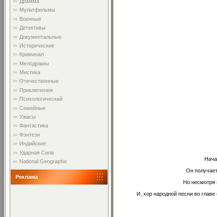
Драмма
Мультфильмы
Военные
Детективы
Документальные
Исторические
Криминал
Мелодрамы
Мистика
Отечественные
Приключения
Психологический
Семейные
Ужасы
Фантастика
Фэнтези
Индийские
Ударная Сила
Нача
National Geographic
Он получает
Реклама
Но несмотря н
И, хор народной песни во глав