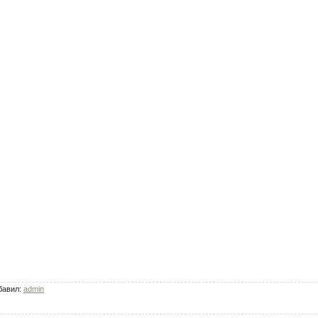
бавил
:
admin