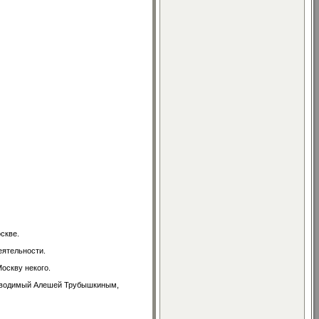
скве.
еятельности.
Москву некого.
уководимый Алешей Трубышкиным,