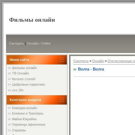
Фильмы онлайн
Смотреть
|
Онлайн / Online
Меню сайта
Смотреть
»
Онлайн
»
Отечественные о
фильмы онлайн
Волга - Волга
ТВ Онлайн
Каталог статей
Цифровые наркотики
xxx 18+
Категории раздела
Комедии онлайн
Боевики и Триллеры
Файна Юкрайна
Украинцы афигенные
Сериалы