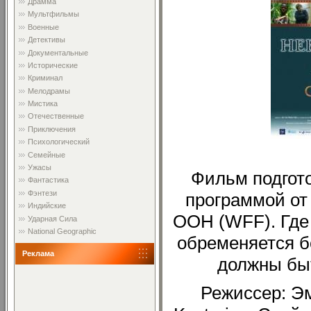
Драмма
Мультфильмы
Военные
Детективы
Документальные
Исторические
Криминал
Мелодрамы
Мистика
Отечественные
Приключения
Психологический
Семейные
Ужасы
Фильм подгот
Фантастика
Фэнтези
программой о
Индийские
ООН (WFF). Где
Ударная Сила
National Geographic
обременяется б
Реклама
должны бы
Режиссер: Эм