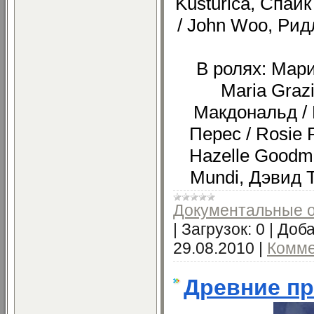
Kusturica, Спайк
/ John Woo, Ридл
В ролях: Мари
Maria Grazi
Макдональд / 
Перес / Rosie 
Hazelle Goodma
Mundi, Дэвид Т
Документальные 
|
Загрузок:
0
|
Доба
29.08.2010
|
Комме
Древние п