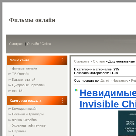
Фильмы онлайн
Смотреть
|
Онлайн / Online
Меню сайта
Смотреть
»
Онлайн
» Документальные 
фильмы онлайн
В категории материалов
:
295
Показано материалов
:
11-20
ТВ Онлайн
Каталог статей
Сортировать по
:
Дате
·
Названию
·
Ре
Цифровые наркотики
Невидимые д
xxx 18+
Invisible Ch
Категории раздела
Комедии онлайн
Боевики и Триллеры
Файна Юкрайна
Украинцы афигенные
Сериалы