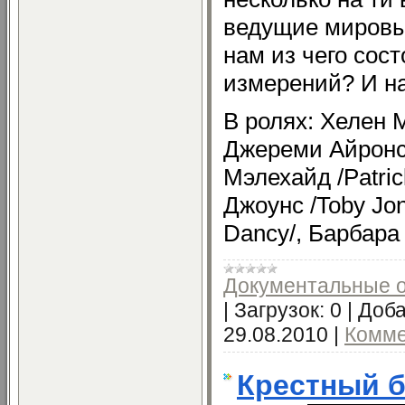
ведущие мировы
нам из чего сос
измерений? И на
В ролях: Хелен М
Джереми Айронс 
Мэлехайд /Patric
Джоунс /Toby Jo
Dancy/, Барбара 
Документальные 
|
Загрузок:
0
|
Доба
29.08.2010
|
Комме
Крестный б