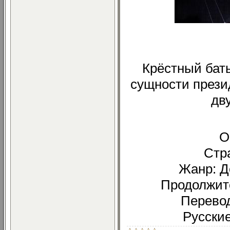
Крёстный бат
сущности прези
дв
О
Стр
Жанр: Д
Продолжите
Перевод
Русские