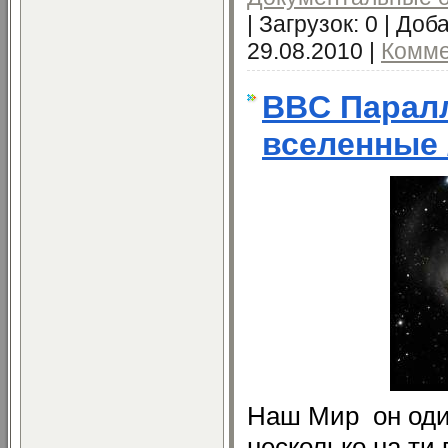
|
Загрузок:
0
|
Доба
29.08.2010
|
Комме
BBC Парал
вселенные 
Наш Мир
он од
несколько на ти